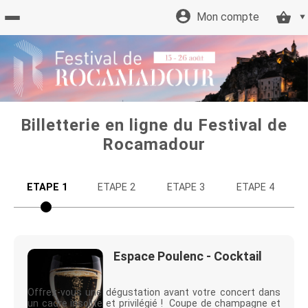
Mon compte
Retour
à
l'accueil
Billetterie en ligne du Festival de
Rocamadour
Retour
ETAPE 1
ETAPE 2
ETAPE 3
ETAPE 4
au site
Tarifs
Espace Poulenc - Cocktail
et
Offrez-vous une dégustation avant votre concert dans
un cadre insolite et privilégié ! Coupe de champagne et
offres