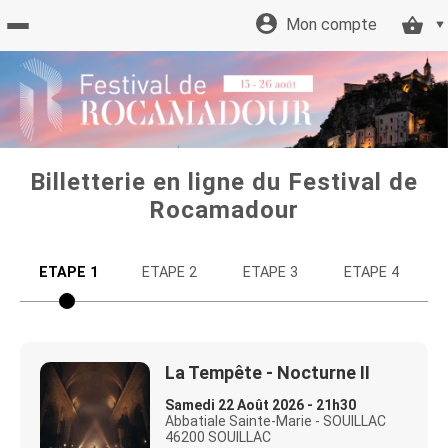
Mon compte
Retour
à
l'accueil
Billetterie en ligne du Festival de
Rocamadour
Retour
ETAPE 1
ETAPE 2
ETAPE 3
ETAPE 4
au site
Tarifs
La Tempête - Nocturne II
et
Samedi 22 Août 2026 - 21h30
Abbatiale Sainte-Marie - SOUILLAC
46200 SOUILLAC
offres