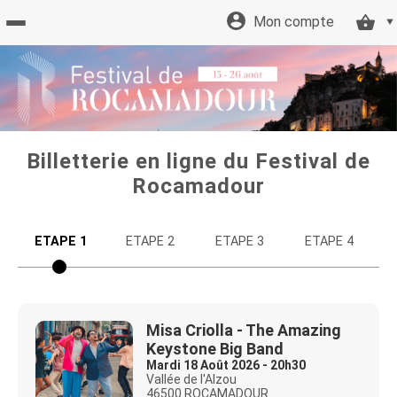
Mon compte
Retour
à
l'accueil
Billetterie en ligne du Festival de
Rocamadour
Retour
ETAPE 1
ETAPE 2
ETAPE 3
ETAPE 4
au site
Tarifs
Misa Criolla - The Amazing
Keystone Big Band
et
Mardi 18 Août 2026 - 20h30
Vallée de l'Alzou
46500 ROCAMADOUR
offres