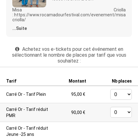
Misa Criolla
:
https://www.rocamadourfestival.com/evenement/misa-
Accès
criolla/
Plan de salle :
https://www.rocamadourfestival.com/wp-
...Suite
content/uploads/2025/01/vallee-alzou.jpg
ACCES :
PMR-carte invalidité et -12 ans : réservation unique par
Achetez vos e-tickets pour cet événement en
téléphone
Accès Vallée
sélectionnant le nombre de places par tarif que vous
:
https://www.rocamadourfestival.com/veniraufestival/
souhaitez :
TARIFS ET BONS PLANS :
>> Mes concerts à prix réduits
:
https://www.rocamadourfestival.com/reservation/
Tarif
Montant
Nb places
Pass Duo-Trio -25% : Entre 2 et 3 concerts du festival
Pass Quatuor et Plus -50% : Entre 4 et 10 concerts du
festival
Carré Or - Tarif Plein
95,00 €
Pass Vallée -30% : Pour les 3 concerts de la Vallée
Pass Festival -60% : sur l'intégralité des concerts du
festival
Carré Or - Tarif réduit
90,00 €
PMR
Carré Or - Tarif réduit
Jeune -25 ans